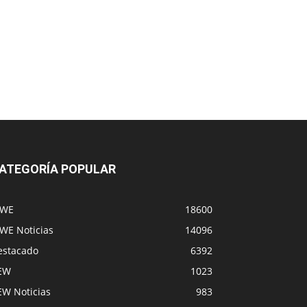
ATEGORÍA POPULAR
WE
18600
WE Noticias
14096
estacado
6392
EW
1023
EW Noticias
983