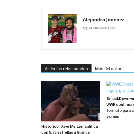
Alejandro Jimenez
http://luchantocias.com
Artículos relacionados
Más del autor
SmackDown vuel
WWE confirma 
formato para s
viernes
Histórico: Dave Meltzer califica
con 5.75 estrellas a Grande