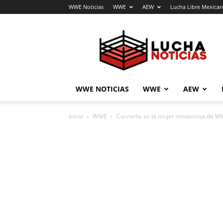
WWE Noticias
WWE
AEW
Lucha Libre Mexica
Lucha
Noticias
WWE NOTICIAS
WWE
AEW
Inicio
WWE
Carmella es la mujer misteriosa de