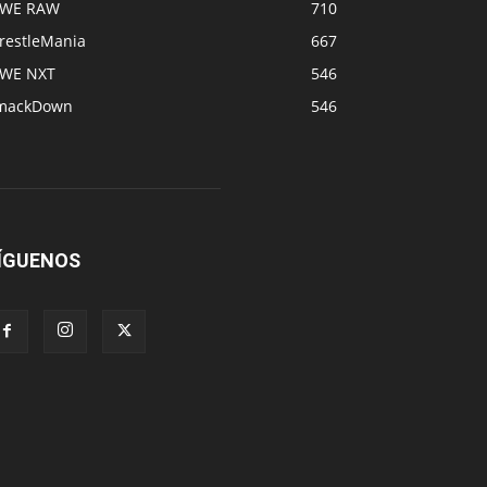
WE RAW
710
restleMania
667
WE NXT
546
mackDown
546
ÍGUENOS