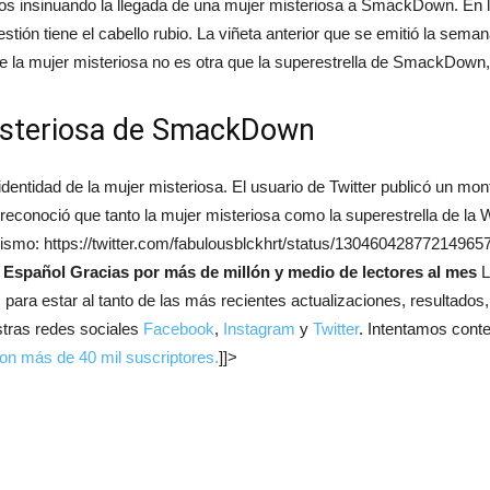
 insinuando la llegada de una mujer misteriosa a SmackDown. En la
uestión tiene el cabello rubio. La viñeta anterior que se emitió la se
e la mujer misteriosa no es otra que la superestrella de SmackDown,
misteriosa de SmackDown
dentidad de la mujer misteriosa. El usuario de Twitter publicó un mo
n reconoció que tanto la mujer misteriosa como la superestrella de la
 mismo: https://twitter.com/fabulousblckhrt/status/130460428772149
 Español
Gracias por más de millón y medio de lectores al mes
L
, para estar al tanto de las más recientes actualizaciones, resultados
stras redes sociales
Facebook
,
Instagram
y
Twitter
. Intentamos conte
on más de 40 mil suscriptores.
]]>