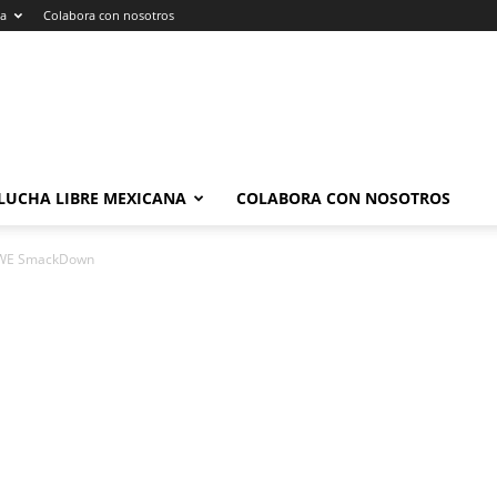
na
Colabora con nosotros
LUCHA LIBRE MEXICANA
COLABORA CON NOSOTROS
 WWE SmackDown