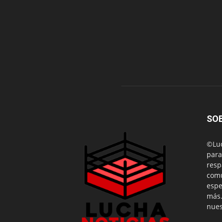
SO
©Luc
para
resp
comu
espe
más.
nues