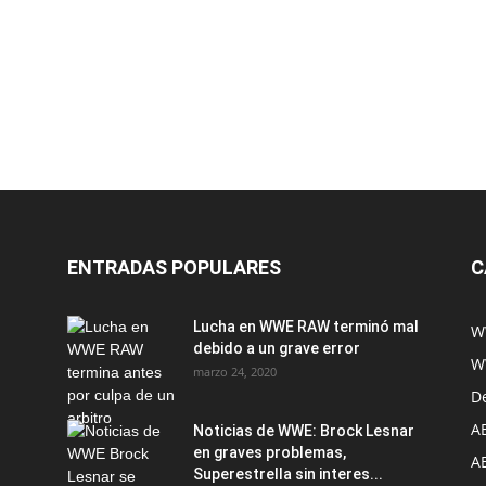
ENTRADAS POPULARES
C
Lucha en WWE RAW terminó mal
W
debido a un grave error
W
marzo 24, 2020
D
A
Noticias de WWE: Brock Lesnar
en graves problemas,
A
Superestrella sin interes...