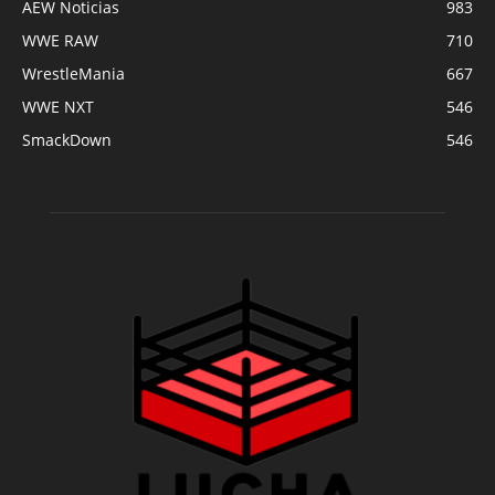
AEW Noticias
983
WWE RAW
710
WrestleMania
667
WWE NXT
546
SmackDown
546