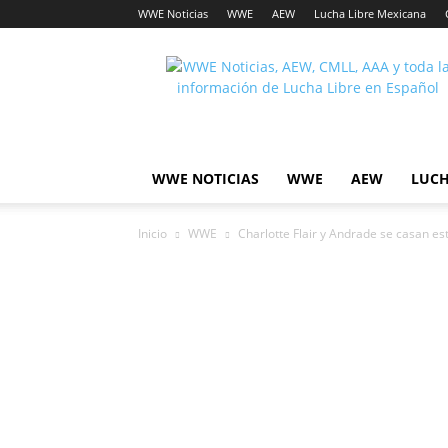
WWE Noticias
WWE
AEW
Lucha Libre Mexicana
Lucha
Noticias
WWE NOTICIAS
WWE
AEW
LUCH
Inicio
WWE
Charlotte Flair y Andrade se casan e