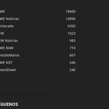
WE
18600
WE Noticias
14096
estacado
6392
EW
1023
EW Noticias
983
WE RAW
710
restleMania
667
WE NXT
546
mackDown
546
ÍGUENOS