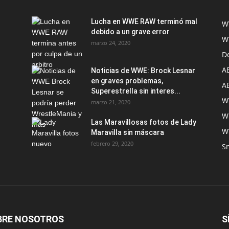
Lucha en WWE RAW terminó mal
W
debido a un grave error
W
marzo 24, 2020
D
A
Noticias de WWE: Brock Lesnar
en graves problemas,
A
Superestrella sin interes...
W
marzo 21, 2020
W
Las Maravillosas fotos de Lady
W
Maravilla sin máscara
febrero 29, 2020
S
BRE NOSOTROS
S