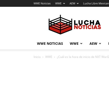
WWE Noticias
WWE
AEW
Lucha Libre Mexica
Lucha
Noticias
WWE NOTICIAS
WWE
AEW
Inicio
WWE
¿Cuál es la hora de inicio de NXT Wa