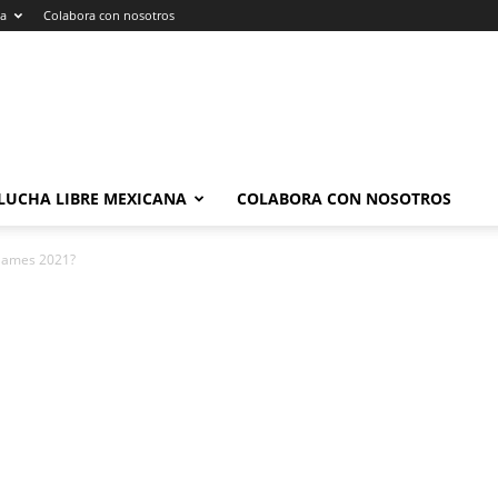
na
Colabora con nosotros
LUCHA LIBRE MEXICANA
COLABORA CON NOSOTROS
rGames 2021?