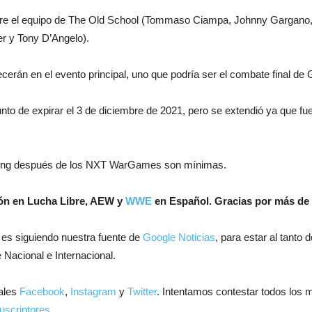
tre el equipo de The Old School (Tommaso Ciampa, Johnny Gargano,
r y Tony D’Angelo).
ecerán en el evento principal, uno que podría ser el combate final d
to de expirar el 3 de diciembre de 2021, pero se extendió ya que fu
l ring después de los NXT WarGames son mínimas.
ión en Lucha Libre, AEW y
WWE
en Español.
Gracias por más de 
 es siguiendo nuestra fuente de
Google Noticias
, para estar al tanto
 Nacional e Internacional.
ales
Facebook
,
Instagram
y
Twitter
. Intentamos contestar todos los 
uscriptores.