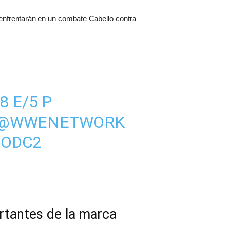
 enfrentarán en un combate Cabello contra
8 E/5 P
@WWENETWORK
NODC2
tantes de la marca