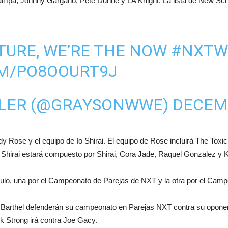
ampa, Johnny Gargano, Pete Dunne y LA Knight. La lista de New Sch
UTURE, WE’RE THE NOW
#NXTW
OM/PO8OOURT9J
LLER (@GRAYSONWWE)
DECEMB
y Rose y el equipo de Io Shirai. El equipo de Rose incluirá The Toxi
e Shirai estará compuesto por Shirai, Cora Jade, Raquel Gonzalez y 
l título, una por el Campeonato de Parejas de NXT y la otra por el C
Barthel defenderán su campeonato en Parejas NXT contra su oponent
 Strong irá contra Joe Gacy.