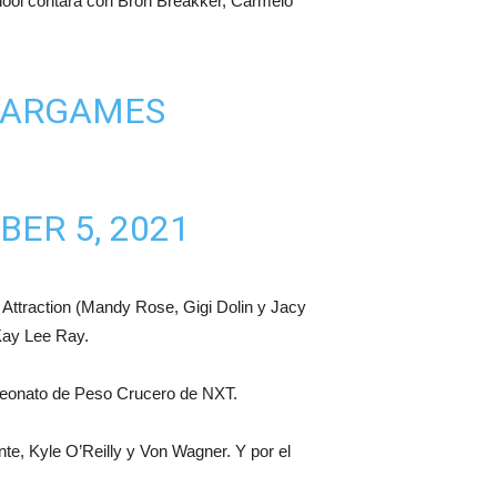
ool contará con Bron Breakker, Carmelo
ARGAMES
ER 5, 2021
c Attraction (Mandy Rose, Gigi Dolin y Jacy
Kay Lee Ray.
ampeonato de Peso Crucero de NXT.
e, Kyle O’Reilly y Von Wagner. Y por el