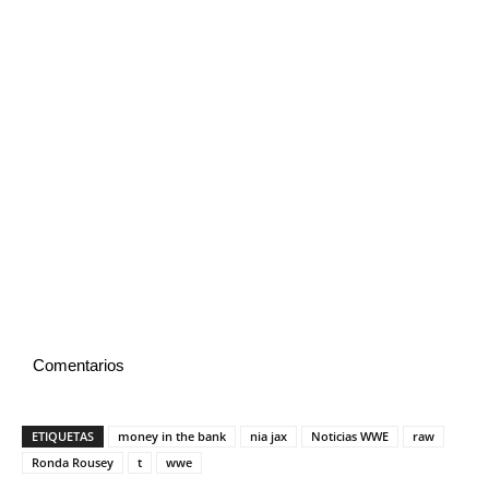
Comentarios
ETIQUETAS
money in the bank
nia jax
Noticias WWE
raw
Ronda Rousey
t
wwe