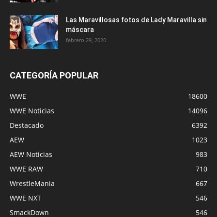
Las Maravillosas fotos de Lady Maravilla sin
máscara
febrero 29, 2020
CATEGORÍA POPULAR
WWE
18600
WWE Noticias
14096
Destacado
6392
AEW
1023
AEW Noticias
983
WWE RAW
710
WrestleMania
667
WWE NXT
546
SmackDown
546