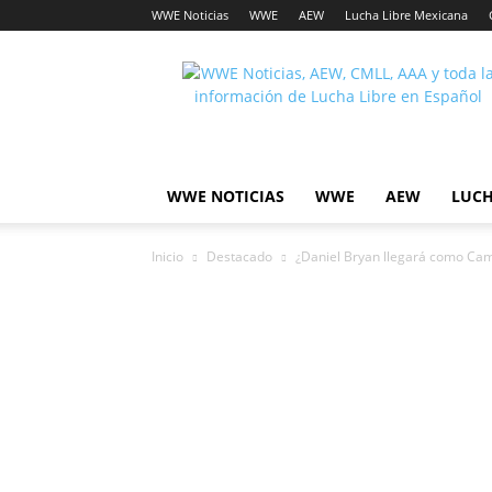
WWE Noticias
WWE
AEW
Lucha Libre Mexicana
Lucha
Noticias
WWE NOTICIAS
WWE
AEW
LUCH
Inicio
Destacado
¿Daniel Bryan llegará como C