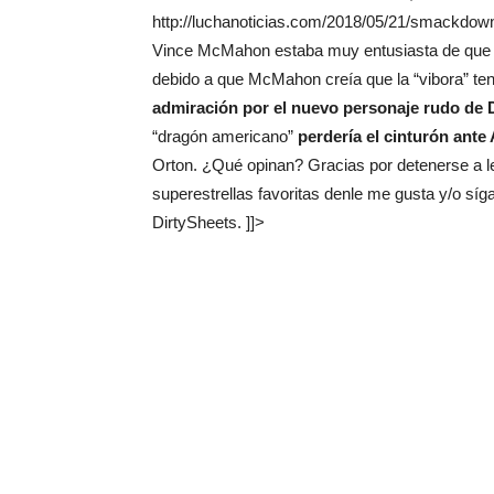
http://luchanoticias.com/2018/05/21/smackdown
Vince McMahon estaba muy entusiasta de que 
debido a que McMahon creía que la “vibora” te
admiración por el nuevo personaje rudo de 
“dragón americano”
perdería el cinturón ante
Orton. ¿Qué opinan? Gracias por detenerse a le
superestrellas favoritas denle me gusta y/o sí
DirtySheets. ]]>