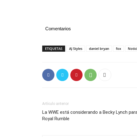
Comentarios
ETIQUETAS
AJ Styles
daniel bryan
fox
Notic
Artículo anterior
La WWE está considerando a Becky Lynch para
Royal Rumble