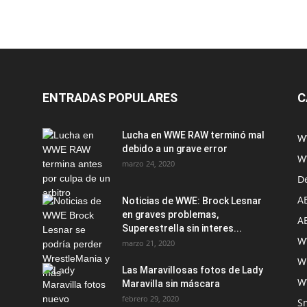
ENTRADAS POPULARES
C
Lucha en WWE RAW terminó mal
W
debido a un grave error
W
marzo 24, 2020
D
A
Noticias de WWE: Brock Lesnar
en graves problemas,
A
Superestrella sin interes...
W
marzo 21, 2020
W
Las Maravillosas fotos de Lady
W
Maravilla sin máscara
febrero 29, 2020
S