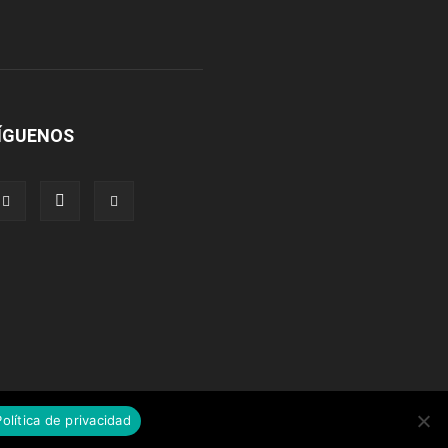
ÍGUENOS
Política de privacidad
AEW
Lucha Libre Mexicana
Colabora con nosotros