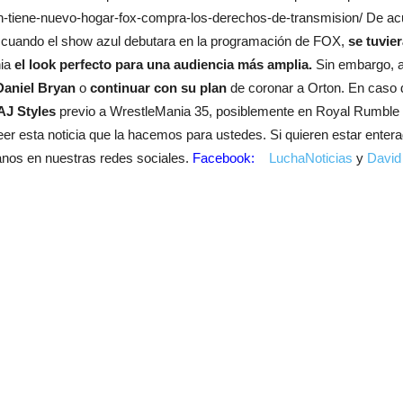
-tiene-nuevo-hogar-fox-compra-los-derechos-de-transmision/ De acue
cuando el show azul debutara en la programación de FOX,
se tuvi
nia
el look perfecto para una audiencia más amplia.
Sin embargo,
Daniel Bryan
o
continuar con su plan
de coronar a Orton. En caso d
 AJ Styles
previo a WrestleMania 35, posiblemente en Royal Rumble 
er esta noticia que la hacemos para ustedes. Si quieren estar enter
ganos en nuestras redes sociales.
Facebook:
LuchaNoticias
y
David 