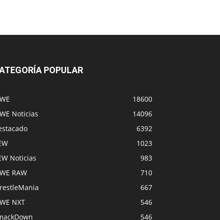
ATEGORÍA POPULAR
WE
18600
WE Noticias
14096
estacado
6392
EW
1023
EW Noticias
983
WE RAW
710
restleMania
667
WE NXT
546
mackDown
546