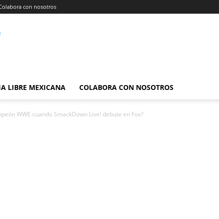
Colabora con nosotros
A LIBRE MEXICANA
COLABORA CON NOSOTROS
ampeón WWE cuando SmackDown Live! debute en Fox?