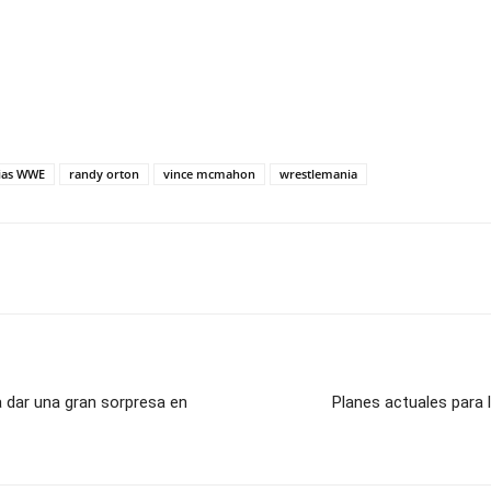
ias WWE
randy orton
vince mcmahon
wrestlemania
 dar una gran sorpresa en
Planes actuales para 