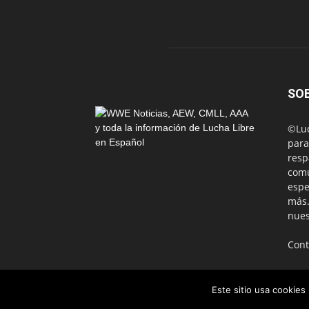
SO
©Luc
para
resp
comu
espe
más.
nues
Cont
Este sitio usa cookies
© CONTACTO: contacto@luchanoticias.com