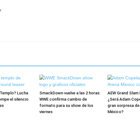
r
l Templo? Lucha
SmackDown vuelve a las 2 horas:
AEW Grand Slam 
mpe el silencio
WWE confirma cambio de
¿Será Adam Copel
es
formato para su show de los
gran sorpresa de
viernes
México?