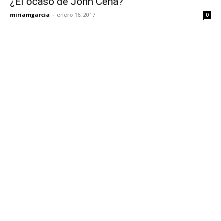
¿El ocaso de John Cena?
miriamgarcia
-
enero 16, 2017
0