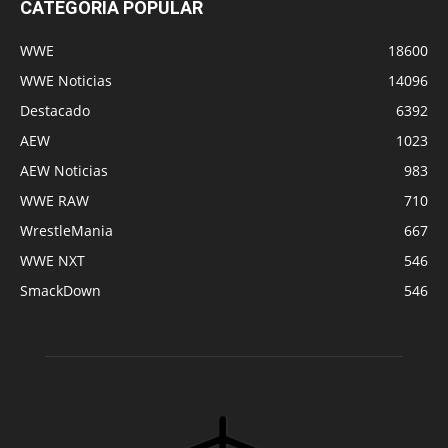
CATEGORÍA POPULAR
WWE
18600
WWE Noticias
14096
Destacado
6392
AEW
1023
AEW Noticias
983
WWE RAW
710
WrestleMania
667
WWE NXT
546
SmackDown
546