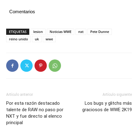
Comentarios
ETIQUETAS
lesion
Noticias WWE
nxt
Pete Dunne
reino unido
uk
wwe
Artículo anterior
Artículo siguiente
Por esta razón destacado
Los bugs y glitchs más
talente de RAW no paso por
graciosos de WWE 2K19
NXT y fue directo al elenco
principal