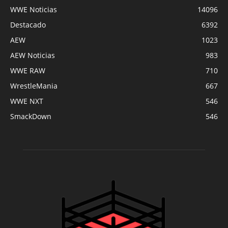
WWE Noticias
14096
Destacado
6392
AEW
1023
AEW Noticias
983
WWE RAW
710
WrestleMania
667
WWE NXT
546
SmackDown
546