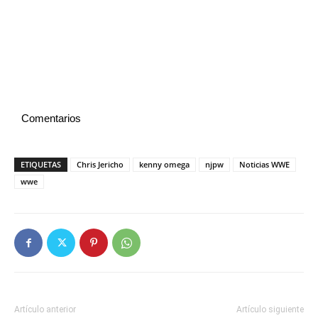
Comentarios
ETIQUETAS
Chris Jericho
kenny omega
njpw
Noticias WWE
wwe
Artículo anterior
Artículo siguiente