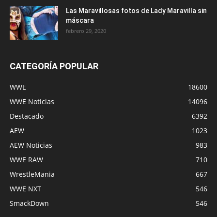
Las Maravillosas fotos de Lady Maravilla sin
máscara
febrero 29, 2020
CATEGORÍA POPULAR
WWE
18600
WWE Noticias
14096
Destacado
6392
AEW
1023
AEW Noticias
983
WWE RAW
710
WrestleMania
667
WWE NXT
546
SmackDown
546