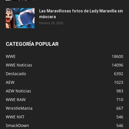
Las Maravillosas fotos de Lady Maravilla sin
máscara
febrero 29, 2020
CATEGORÍA POPULAR
WWE
18600
WWE Noticias
14096
Destacado
6392
AEW
1023
AEW Noticias
983
WWE RAW
710
WrestleMania
667
WWE NXT
546
SmackDown
546