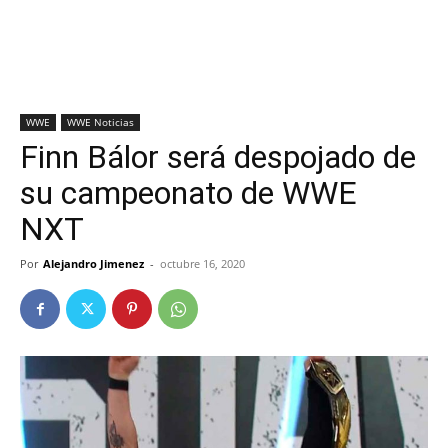
WWE
WWE Noticias
Finn Bálor será despojado de
su campeonato de WWE
NXT
Por
Alejandro Jimenez
-
octubre 16, 2020