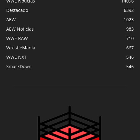
WWE Noticias
14096
Destacado
6392
AEW
1023
AEW Noticias
983
WWE RAW
710
WrestleMania
667
WWE NXT
546
SmackDown
546