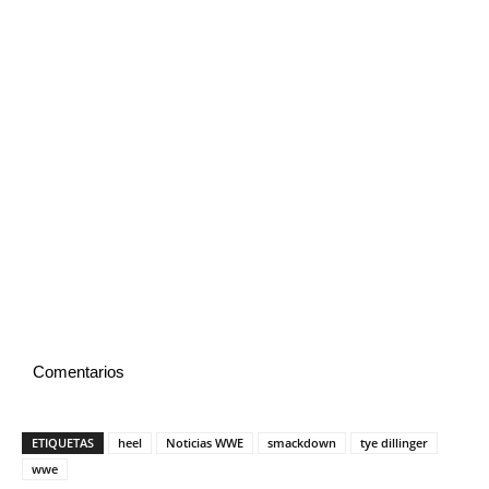
Comentarios
ETIQUETAS
heel
Noticias WWE
smackdown
tye dillinger
wwe