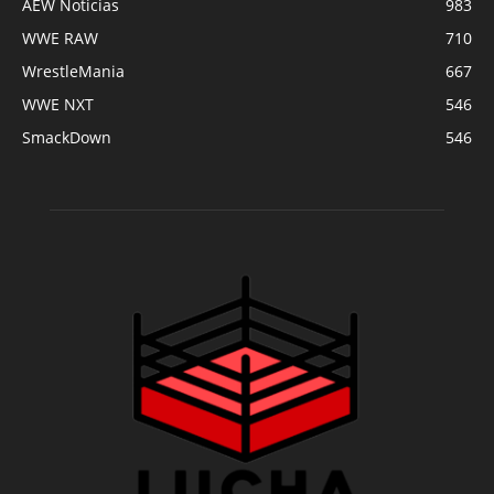
AEW Noticias
983
WWE RAW
710
WrestleMania
667
WWE NXT
546
SmackDown
546