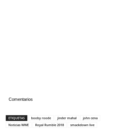
Comentarios
ETIQUETAS
booby roode
jinder mahal
john cena
Noticias WWE
Royal Rumble 2018
smackdown live