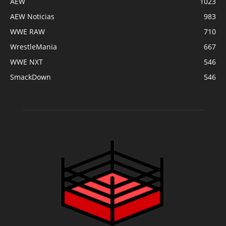
AEW
1023
AEW Noticias
983
WWE RAW
710
WrestleMania
667
WWE NXT
546
SmackDown
546