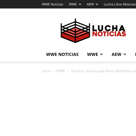
WWE Noticias
WWE
AEW
Lucha Libre Mexica
Lucha
Noticias
WWE NOTICIAS
WWE
AEW
Inicio
WWE
Gunther piensa que Vince McMahon pu