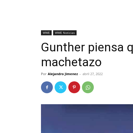
WWE
WWE Noticias
Gunther piensa 
machetazo
Por
Alejandro Jimenez
-
abril 27, 2022