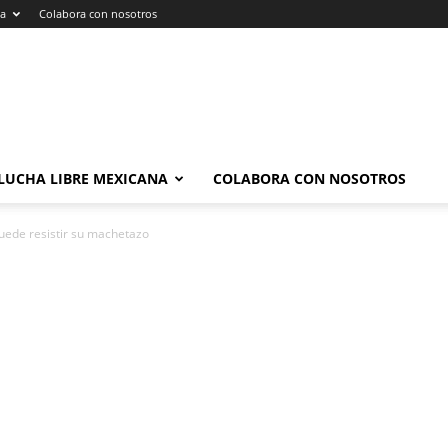
na
Colabora con nosotros
LUCHA LIBRE MEXICANA
COLABORA CON NOSOTROS
ede resistir su machetazo