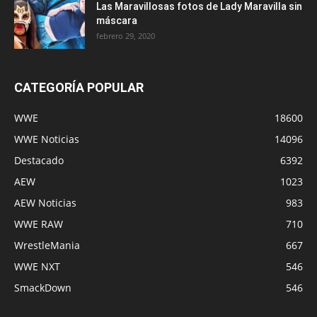
Las Maravillosas fotos de Lady Maravilla sin
máscara
febrero 29, 2020
CATEGORÍA POPULAR
WWE
18600
WWE Noticias
14096
Destacado
6392
AEW
1023
AEW Noticias
983
WWE RAW
710
WrestleMania
667
WWE NXT
546
SmackDown
546