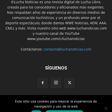
©Lucha Noticias es una revista digital de Lucha Libre,
creada para los conocedores y aficionados más exigentes.
Nos respaldan años de experiencia en diversos medios de
comunicación luchísticos, y un profundo amor por el
deporte espectáculo, donde damos WWE Noticias, AEW, AAA,
CMLL y más. Visita nuestro sitio web www.luchanoticias.com
y nuestro canal de YouTube
www.youtube.com/c/luchanoticias
Contáctanos:
contacto@luchanoticias.com
SÍGUENOS
Este sitio usa cookies para mejorar la experiencia de
WWE Noticias
WWE
AEW
Lucha Libre Mexicana
navegación y uso de la web
Colabora con nosotros