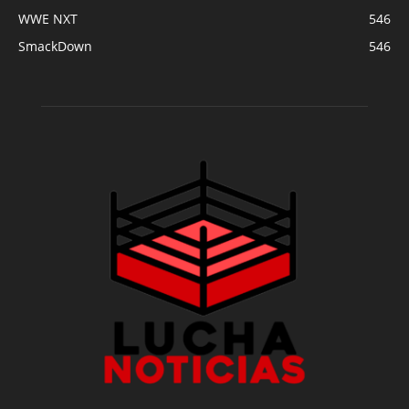
WWE NXT
546
SmackDown
546