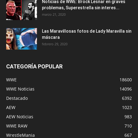
Noticias de WWE: Brock Lesnar en graves
problemas, Superestrella sin interes...
marzo 21, 2020
Las Maravillosas fotos de Lady Maravilla sin
máscara
febrero 29, 2020
CATEGORÍA POPULAR
WWE
18600
WWE Noticias
14096
Destacado
6392
AEW
1023
AEW Noticias
983
WWE RAW
710
WrestleMania
667