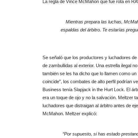
La regla de Vince McMahon que fue rota en RAW 
Mientras prepara las luchas, McMah
espaldas del árbitro. Te estarías pre
Se señaló que los productores y luchadores d
de zambullidas al exterior. Una estrella ilegal 
también se les ha dicho que lo llamen como un r
coincide”, los combates de alto perfil podrían 
Business tenía Slapjack in the Hurt Lock. El ár
era un toque de ojo y no la salvación. Meltzer 
luchadores que distraigan al árbitro antes de 
McMahon. Meltzer explicó:
“Por supuesto, si has estado prestan