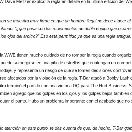
Dave Meltzer explicó la regla en detalle en la última edición del Wr
on se muestra muy firme en que un hombre ilegal no debe atacar al
guntando: “¿qué pasa con los movimientos de doble equipo que ocurren
los ojos del árbitro?” Eso está permitido ya que es una regla antigua.
e la WWE tienen mucho cuidado de no romper la regla cuando organi
no puede sumergirse en una pila de estrellas que contengan un competi
odaje, y representa un riesgo de que se tomen decisiones controvert
verse afectados por la violación de la regla. T-Bar atacó a Bobby La
bitro terminó el partido con una victoria DQ para The Hurt Business. 
también agregó que los golpes en los ojos y los golpes bajos también 
ejecutar el punto. Hubo un problema importante con el acabado que no
do atención en este punto, te das cuenta de que, de hecho, T-Bar go