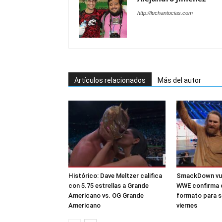
http://luchantocias.com
Artículos relacionados
Más del autor
Histórico: Dave Meltzer califica
SmackDown vuel
con 5.75 estrellas a Grande
WWE confirma 
Americano vs. OG Grande
formato para s
Americano
viernes