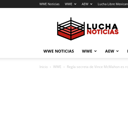
WWE Noticias
WWE
AEW
Lucha Libre Mexica
Lucha
Noticias
WWE NOTICIAS
WWE
AEW
Inicio
WWE
Regla secreta de Vince McMahon es r