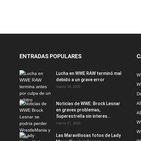
ENTRADAS POPULARES
C
Lucha en WWE RAW terminó mal
W
debido a un grave error
W
marzo 24, 2020
D
A
Noticias de WWE: Brock Lesnar
en graves problemas,
A
Superestrella sin interes...
W
marzo 21, 2020
W
Las Maravillosas fotos de Lady
W