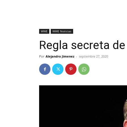
WWE
WWE Noticias
Regla secreta d
Por
Alejandro Jimenez
-
septiembre 27, 2020