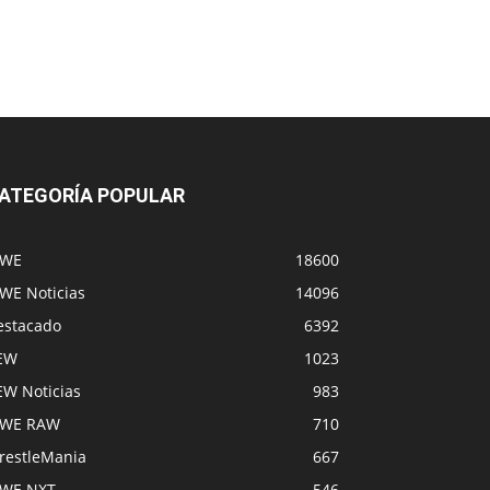
ATEGORÍA POPULAR
WE
18600
WE Noticias
14096
estacado
6392
EW
1023
EW Noticias
983
WE RAW
710
restleMania
667
WE NXT
546