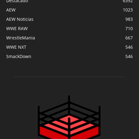
Destacado
6392
AEW
1023
AEW Noticias
983
WWE RAW
710
WrestleMania
667
WWE NXT
546
SmackDown
546