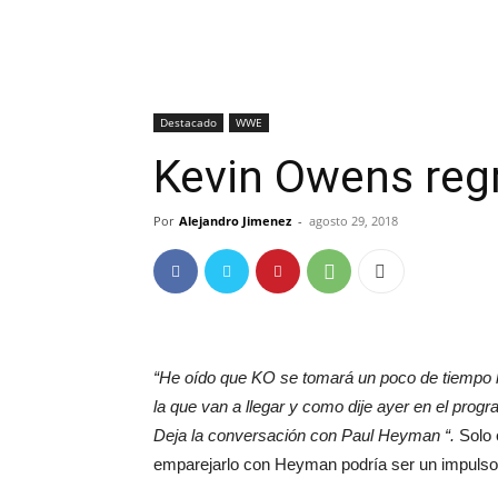
Destacado
WWE
Kevin Owens reg
Por
Alejandro Jimenez
-
agosto 29, 2018
“He oído que KO se tomará un poco de tiempo l
la que van a llegar y como dije ayer en el pro
Deja la conversación con Paul Heyman “.
Solo 
emparejarlo con Heyman podría ser un impulso i