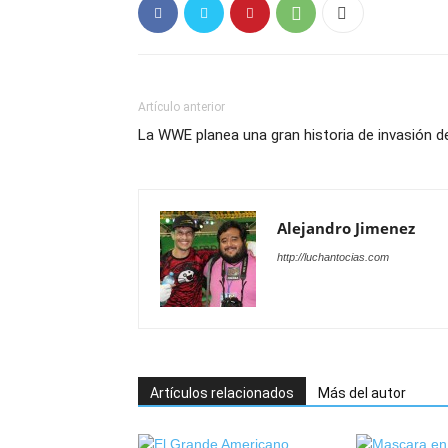
Artículo anterior
La WWE planea una gran historia de invasión d
Alejandro Jimenez
http://luchantocias.com
Artículos relacionados
Más del autor