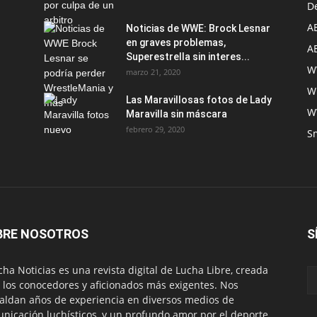
D
A
Noticias de WWE: Brock Lesnar
en graves problemas,
A
Superestrella sin interes...
W
marzo 21, 2020
W
Las Maravillosas fotos de Lady
W
Maravilla sin máscara
febrero 29, 2020
S
BRE NOSOTROS
S
ha Noticias es una revista digital de Lucha Libre, creada
 los conocedores y aficionados más exigentes. Nos
aldan años de experiencia en diversos medios de
nicación luchísticos, y un profundo amor por el deporte