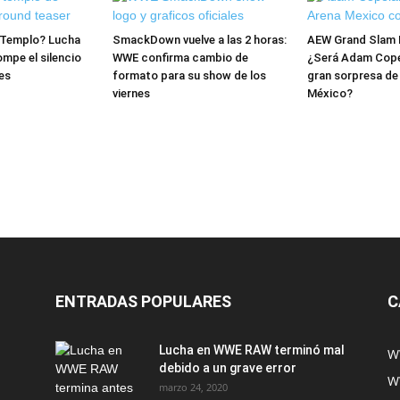
l Templo? Lucha
SmackDown vuelve a las 2 horas:
AEW Grand Slam 
mpe el silencio
WWE confirma cambio de
¿Será Adam Copel
es
formato para su show de los
gran sorpresa de
viernes
México?
ENTRADAS POPULARES
C
Lucha en WWE RAW terminó mal
W
debido a un grave error
W
marzo 24, 2020