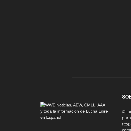
SO
©Luc
para
resp
comu