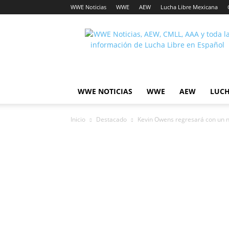
WWE Noticias
WWE
AEW
Lucha Libre Mexicana
Lucha
Noticias
WWE NOTICIAS
WWE
AEW
LUCH
Inicio
Destacado
Kevin Owens regresará con un 