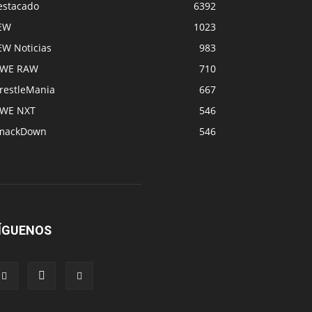
estacado
6392
EW
1023
EW Noticias
983
WE RAW
710
restleMania
667
WE NXT
546
mackDown
546
ÍGUENOS