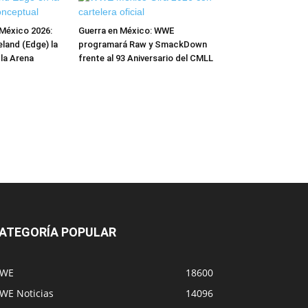
México 2026:
Guerra en México: WWE
and (Edge) la
programará Raw y SmackDown
 la Arena
frente al 93 Aniversario del CMLL
ATEGORÍA POPULAR
WE
18600
WE Noticias
14096