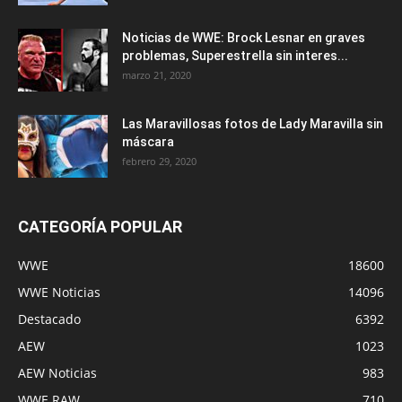
Noticias de WWE: Brock Lesnar en graves
problemas, Superestrella sin interes...
marzo 21, 2020
Las Maravillosas fotos de Lady Maravilla sin
máscara
febrero 29, 2020
CATEGORÍA POPULAR
WWE
18600
WWE Noticias
14096
Destacado
6392
AEW
1023
AEW Noticias
983
WWE RAW
710