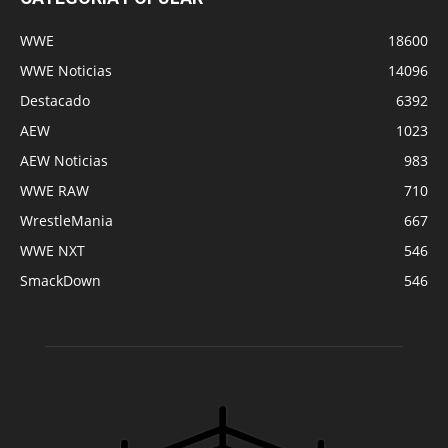
WWE
18600
WWE Noticias
14096
Destacado
6392
AEW
1023
AEW Noticias
983
WWE RAW
710
WrestleMania
667
WWE NXT
546
SmackDown
546