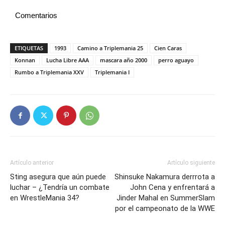
Comentarios
ETIQUETAS
1993
Camino a Triplemania 25
Cien Caras
Konnan
Lucha Libre AAA
mascara año 2000
perro aguayo
Rumbo a Triplemania XXV
Triplemania I
Artículo anterior
Artículo siguiente
Sting asegura que aún puede
Shinsuke Nakamura derrrota a
luchar – ¿Tendría un combate
John Cena y enfrentará a
en WrestleMania 34?
Jinder Mahal en SummerSlam
por el campeonato de la WWE