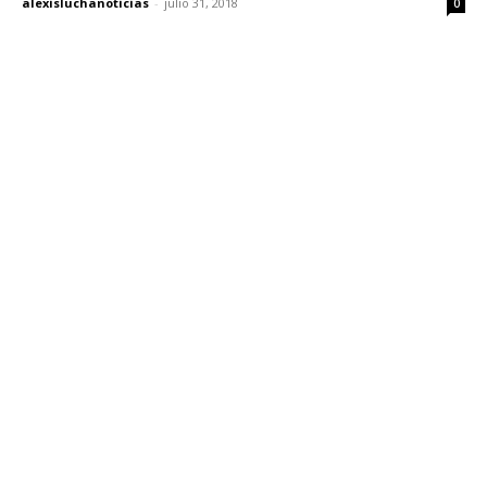
alexisluchanoticias
-
julio 31, 2018
0