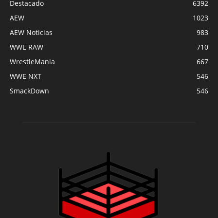
Destacado
6392
AEW
1023
AEW Noticias
983
WWE RAW
710
WrestleMania
667
WWE NXT
546
SmackDown
546