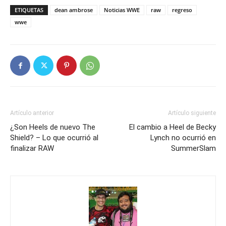
ETIQUETAS
dean ambrose
Noticias WWE
raw
regreso
wwe
Artículo anterior
Artículo siguiente
¿Son Heels de nuevo The
El cambio a Heel de Becky
Shield? – Lo que ocurrió al
Lynch no ocurrió en
finalizar RAW
SummerSlam