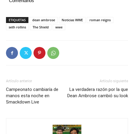
Comentarios
ETIQUETAS
dean ambrose
Noticias WWE
roman reigns
seth rollins
The Shield
wwe
Artículo anterior
Artículo siguiente
Campeonato cambiaría de
La verdadera razón por la que
manos esta noche en
Dean Ambrose cambió su look
Smackdown Live