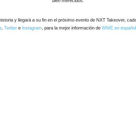
bien merecidos.
a historia y llegará a su fin en el próximo evento de NXT Takeover, 
e
,
Twitter
e
Instagram
, para la mejor información de
WWE en español