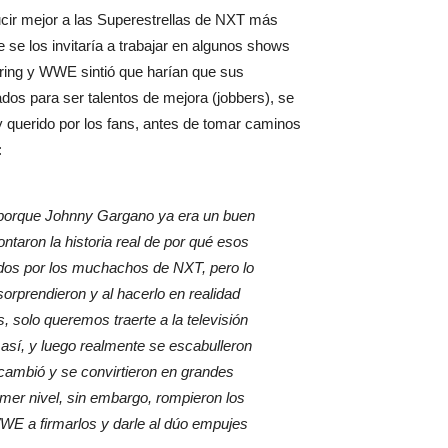
ucir mejor a las Superestrellas de NXT más
ue se los invitaría a trabajar en algunos shows
 ring y WWE sintió que harían que sus
os para ser talentos de mejora (jobbers), se
 querido por los fans, antes de tomar caminos
:
to porque Johnny Gargano ya era un buen
aron la historia real de por qué esos
ados por los muchachos de NXT, pero lo
orprendieron y al hacerlo en realidad
 solo queremos traerte a la televisión
así, y luego realmente se escabulleron
 cambió y se convirtieron en grandes
imer nivel, sin embargo, rompieron los
WWE a firmarlos y darle al dúo empujes