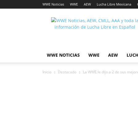
WWE Noticias
WWE
AEW
Lucha Libre Mexicana
Lucha
Noticias
WWE NOTICIAS
WWE
AEW
LUCH
Inicio
Destacado
La WWE le dijo a 2 de sus mejor