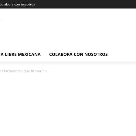
Colabora con nosotros
A LIBRE MEXICANA
COLABORA CON NOSOTROS
es luchadores que firmarían...