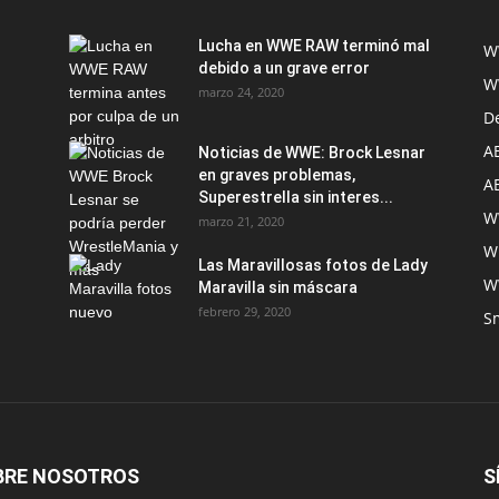
Lucha en WWE RAW terminó mal
W
debido a un grave error
W
marzo 24, 2020
D
A
Noticias de WWE: Brock Lesnar
en graves problemas,
A
Superestrella sin interes...
W
marzo 21, 2020
W
Las Maravillosas fotos de Lady
W
Maravilla sin máscara
febrero 29, 2020
S
BRE NOSOTROS
S