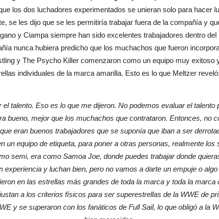
r que los dos luchadores experimentados se unieran solo para hacer l
te, se les dijo que se les permitiría trabajar fuera de la compañía y q
rgano y Ciampa siempre han sido excelentes trabajadores dentro del
ñía nunca hubiera predicho que los muchachos que fueron incorporad
estling y The Psycho Killer comenzaron como un equipo muy exitoso y
llas individuales de la marca amarilla. Esto es lo que Meltzer reveló
 el talento. Eso es lo que me dijeron. No podemos evaluar el talen
a bueno, mejor que los muchachos que contrataron. Entonces, no cont
porque eran buenos trabajadores que se suponía que iban a ser derrot
n un equipo de etiqueta, para poner a otras personas, realmente los s
como semi, era como Samoa Joe, donde puedes trabajar donde quieras,
n experiencia y luchan bien, pero no vamos a darte un empuje o algo 
tieron en las estrellas más grandes de toda la marca y toda la marca
tan a los criterios físicos para ser superestrellas de la WWE de pr
E y se superaron con los fanáticos de Full Sail, lo que obligó a la 