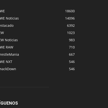
WE
18600
WE Noticias
14096
estacado
6392
EW
1023
EW Noticias
983
WE RAW
710
restleMania
667
WE NXT
546
mackDown
546
ÍGUENOS