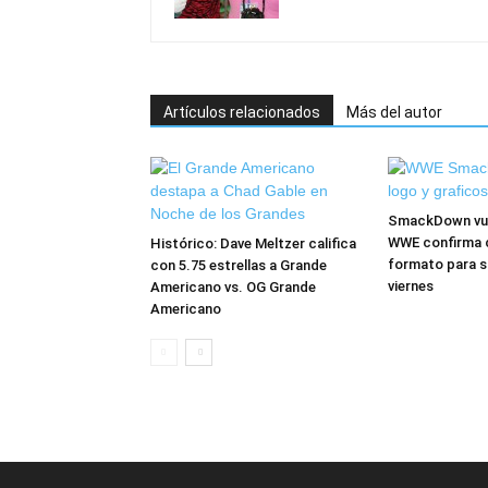
Artículos relacionados
Más del autor
SmackDown vuel
WWE confirma 
Histórico: Dave Meltzer califica
formato para s
con 5.75 estrellas a Grande
viernes
Americano vs. OG Grande
Americano