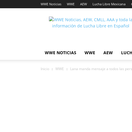
WWE Noticias
WWE
AEW
Lucha Libre Mexicana
Lucha
Noticias
WWE NOTICIAS
WWE
AEW
LUCH
Inicio
WWE
Lana manda mensaje a todos las pers