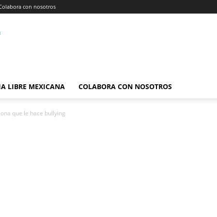
Colabora con nosotros
A LIBRE MEXICANA
COLABORA CON NOSOTROS
ona que le hace bullying