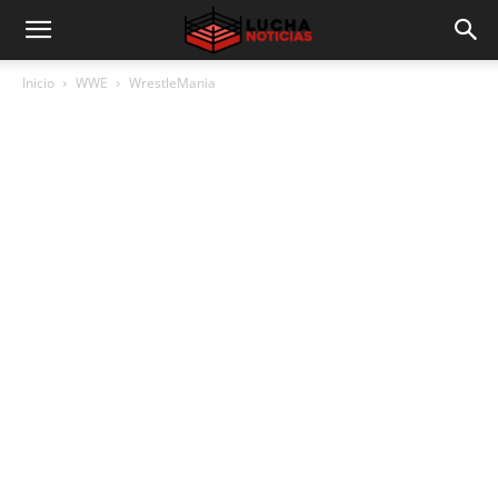
Inicio
WWE
WrestleMania