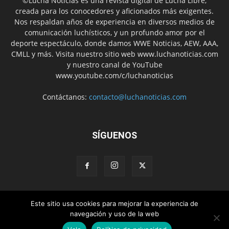
©Lucha Noticias es una revista digital de Lucha Libre,
creada para los conocedores y aficionados más exigentes.
Nos respaldan años de experiencia en diversos medios de
comunicación luchísticos, y un profundo amor por el
deporte espectáculo, donde damos WWE Noticias, AEW, AAA,
CMLL y más. Visita nuestro sitio web www.luchanoticias.com
y nuestro canal de YouTube
www.youtube.com/c/luchanoticias
Contáctanos:
contacto@luchanoticias.com
SÍGUENOS
Este sitio usa cookies para mejorar la experiencia de
WWE Noticias
WWE
AEW
Lucha Libre Mexicana
navegación y uso de la web
Colabora con nosotros