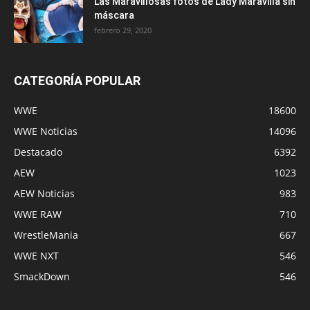
Las Maravillosas fotos de Lady Maravilla sin
máscara
febrero 29, 2020
CATEGORÍA POPULAR
WWE
18600
WWE Noticias
14096
Destacado
6392
AEW
1023
AEW Noticias
983
WWE RAW
710
WrestleMania
667
WWE NXT
546
SmackDown
546