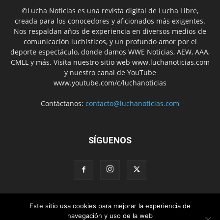
©Lucha Noticias es una revista digital de Lucha Libre,
creada para los conocedores y aficionados más exigentes.
Nos respaldan años de experiencia en diversos medios de
comunicación luchísticos, y un profundo amor por el
deporte espectáculo, donde damos WWE Noticias, AEW, AAA,
CMLL y más. Visita nuestro sitio web www.luchanoticias.com
y nuestro canal de YouTube
www.youtube.com/c/luchanoticias
Contáctanos:
contacto@luchanoticias.com
SÍGUENOS
Este sitio usa cookies para mejorar la experiencia de
WWE Noticias
WWE
AEW
Lucha Libre Mexicana
navegación y uso de la web
Colabora con nosotros