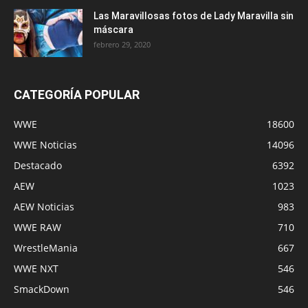
Las Maravillosas fotos de Lady Maravilla sin
máscara
febrero 29, 2020
CATEGORÍA POPULAR
WWE
18600
WWE Noticias
14096
Destacado
6392
AEW
1023
AEW Noticias
983
WWE RAW
710
WrestleMania
667
WWE NXT
546
SmackDown
546