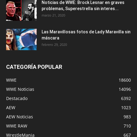
Noticias de WWE: Brock Lesnar en graves
problemas, Superestrella sin interes...
marzo 21, 2020
Las Maravillosas fotos de Lady Maravilla sin
máscara
febrero 29, 2020
CATEGORÍA POPULAR
WWE
18600
WWE Noticias
14096
Destacado
6392
AEW
1023
AEW Noticias
983
WWE RAW
710
WrestleMania
667