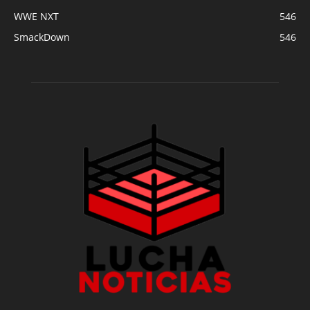
WWE NXT
546
SmackDown
546