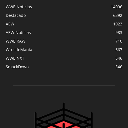
WWE Noticias
14096
Destacado
6392
AEW
1023
AEW Noticias
983
WWE RAW
710
WrestleMania
667
WWE NXT
546
SmackDown
546