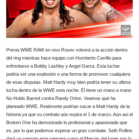
Previa WWE RAW en vivo Rusev volverá a la acción dentro
del ring mientras hace equipo con Humberto Carrillo para
enfrentarse a Bobby Lashley y Angel Garza. Esta luchar
podría ser una explosión o una forma de promover cualquiera
de esas disputas. Matt Hardy muy bien podría tener su ultima
lucha dentro de la WWE esta noche. Él tiene un mano a mano
No Holds Barred contra Randy Orton. Veamos qué ha
planeado WWE. Realmente podrían sacar a Matt Hardy de la
historia ya que su contrato aún expira el 1 de marzo. Aún asi el
Broken One ha demostrado lo profesional y apasionado que
es, por lo que podemos esperar un gran combate. Seth Rollins
dará un sermón esta semana como el Mesías del lunes por la