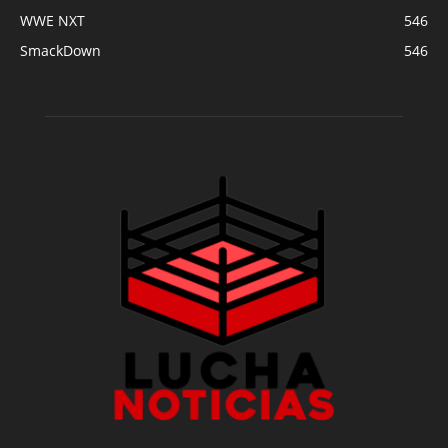
WWE NXT
546
SmackDown
546