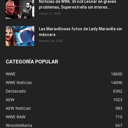
Noticias de WWE: Brock Lesnar en graves
problemas, Superestrella sin interes...
marzo 21, 2020
Las Maravillosas fotos de Lady Maravilla sin
máscara
febrero 29, 2020
CATEGORÍA POPULAR
WWE
18600
WWE Noticias
14096
Destacado
6392
AEW
1023
AEW Noticias
983
WWE RAW
710
WrestleMania
667