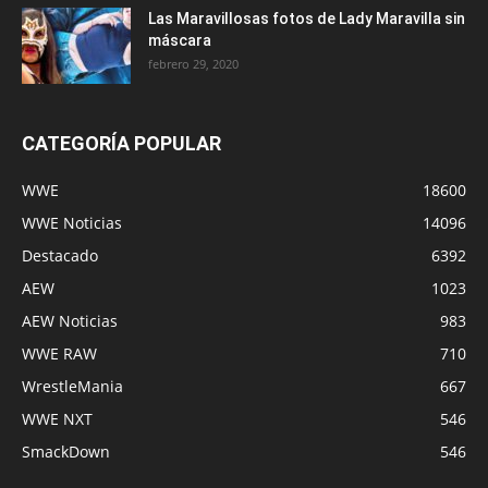
Las Maravillosas fotos de Lady Maravilla sin
máscara
febrero 29, 2020
CATEGORÍA POPULAR
WWE
18600
WWE Noticias
14096
Destacado
6392
AEW
1023
AEW Noticias
983
WWE RAW
710
WrestleMania
667
WWE NXT
546
SmackDown
546