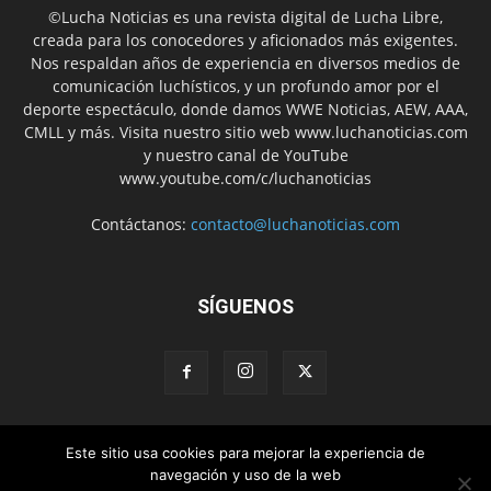
©Lucha Noticias es una revista digital de Lucha Libre,
creada para los conocedores y aficionados más exigentes.
Nos respaldan años de experiencia en diversos medios de
comunicación luchísticos, y un profundo amor por el
deporte espectáculo, donde damos WWE Noticias, AEW, AAA,
CMLL y más. Visita nuestro sitio web www.luchanoticias.com
y nuestro canal de YouTube
www.youtube.com/c/luchanoticias
Contáctanos:
contacto@luchanoticias.com
SÍGUENOS
Este sitio usa cookies para mejorar la experiencia de
WWE Noticias
WWE
AEW
Lucha Libre Mexicana
navegación y uso de la web
Colabora con nosotros