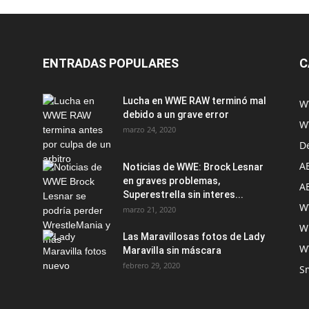
ENTRADAS POPULARES
C
Lucha en WWE RAW terminó mal
W
debido a un grave error
W
marzo 24, 2020
D
A
Noticias de WWE: Brock Lesnar
en graves problemas,
A
Superestrella sin interes...
W
marzo 21, 2020
W
Las Maravillosas fotos de Lady
W
Maravilla sin máscara
febrero 29, 2020
S