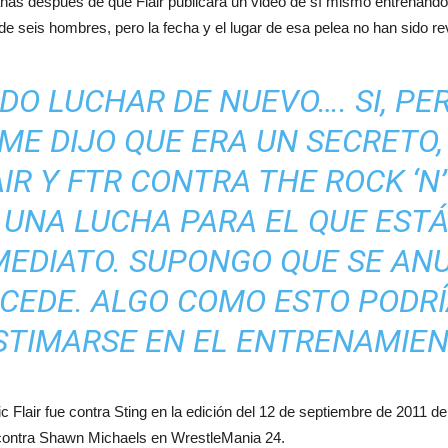
nas después de que Flair publicara un video de sí mismo entrenando
 de seis hombres, pero la fecha y el lugar de esa pelea no han sido r
DO LUCHAR DE NUEVO…. SI, P
ME DIJO QUE ERA UN SECRETO
AIR Y FTR CONTRA THE ROCK ‘N
 UNA LUCHA PARA EL QUE ES
NMEDIATO. SUPONGO QUE SE A
UCEDE. ALGO COMO ESTO PODRÍ
STIMARSE EN EL ENTRENAMIEN
Ric Flair fue contra Sting en la edición del 12 de septiembre de 201
contra Shawn Michaels en WrestleMania 24.