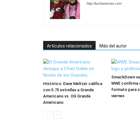
http://luchantocias.com
Artículos relacionados
Más del autor
SmackDown vuel
WWE confirma 
Histórico: Dave Meltzer califica
formato para s
con 5.75 estrellas a Grande
viernes
Americano vs. OG Grande
Americano