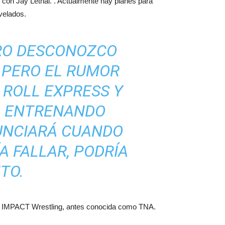
 con Jay Lethal. . Actualmente hay planes para
evelados.
ERO DESCONOZCO
, PERO EL RUMOR
’ ROLL EXPRESS Y
TÁ ENTRENANDO
NUNCIARÁ CUANDO
A FALLAR, PODRÍA
TO.
1 de IMPACT Wrestling, antes conocida como TNA.