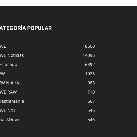
ATEGORÍA POPULAR
WE
18600
WE Noticias
14096
estacado
6392
EW
1023
EW Noticias
983
WE RAW
710
restleMania
667
WE NXT
546
mackDown
546