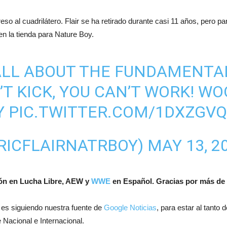
reso al cuadrilátero. Flair se ha retirado durante casi 11 años, pero p
n la tienda para Nature Boy.
’S ALL ABOUT THE FUNDAMENTAL
’T KICK, YOU CAN’T WORK! W
Y
PIC.TWITTER.COM/1DXZGV
@RICFLAIRNATRBOY)
MAY 13, 2
ión en Lucha Libre, AEW y
WWE
en Español.
Gracias por más de 
 es siguiendo nuestra fuente de
Google Noticias
, para estar al tanto
 Nacional e Internacional.