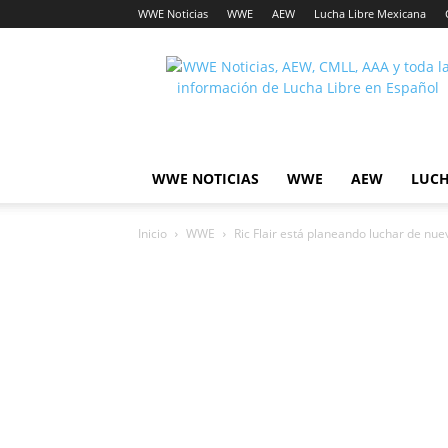
WWE Noticias
WWE
AEW
Lucha Libre Mexicana
Lucha
Noticias
WWE NOTICIAS
WWE
AEW
LUCH
Inicio
WWE
Ric Flair está planeando luchar de nue