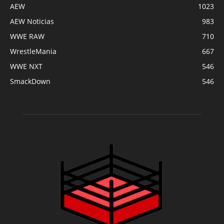
AEW
1023
AEW Noticias
983
WWE RAW
710
WrestleMania
667
WWE NXT
546
SmackDown
546