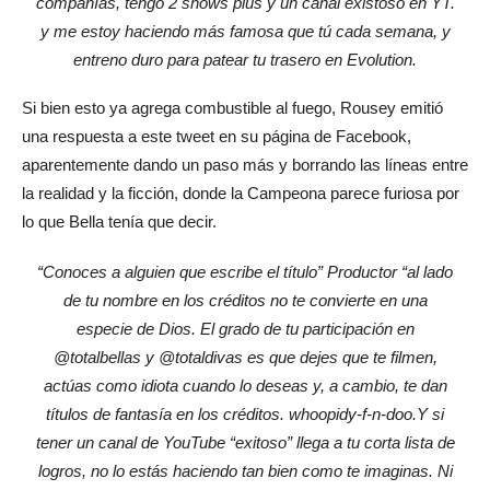
compañías, tengo 2 shows plus y un canal existoso en YT.
y me estoy haciendo más famosa que tú cada semana, y
entreno duro para patear tu trasero en Evolution.
Si bien esto ya agrega combustible al fuego, Rousey emitió
una respuesta a este tweet en su página de Facebook,
aparentemente dando un paso más y borrando las líneas entre
la realidad y la ficción, donde la Campeona parece furiosa por
lo que Bella tenía que decir.
“Conoces a alguien que escribe el título” Productor “al lado
de tu nombre en los créditos no te convierte en una
especie de Dios. El grado de tu participación en
@totalbellas y @totaldivas es que dejes que te filmen,
actúas como idiota cuando lo deseas y, a cambio, te dan
títulos de fantasía en los créditos.
whoopidy-f-n-doo.Y si
tener un canal de YouTube “exitoso” llega a tu corta lista de
logros, no lo estás haciendo tan bien como te imaginas.
Ni