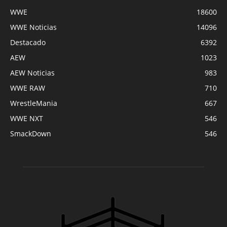
WWE
18600
WWE Noticias
14096
Destacado
6392
AEW
1023
AEW Noticias
983
WWE RAW
710
WrestleMania
667
WWE NXT
546
SmackDown
546