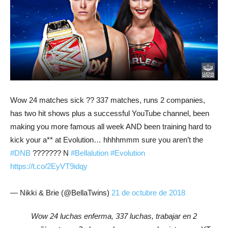
Wow 24 matches sick ?? 337 matches, runs 2 companies,
has two hit shows plus a successful YouTube channel, been
making you more famous all week AND been training hard to
kick your a** at Evolution… hhhhmmm sure you aren’t the
#DNB
??????? N
#Bellalution
#Evolution
https://t.co/2EyVT9idqy
— Nikki & Brie (@BellaTwins)
21 de octubre de 2018
Wow 24 luchas enferma, 337 luchas, trabajar en 2