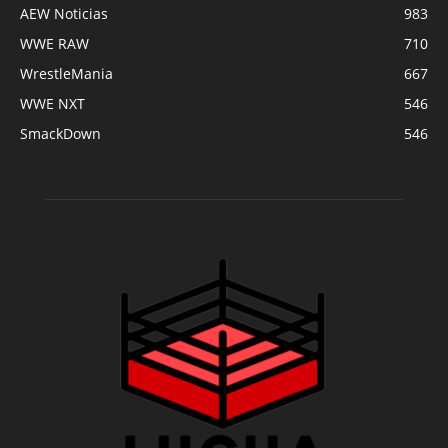
AEW Noticias
983
WWE RAW
710
WrestleMania
667
WWE NXT
546
SmackDown
546