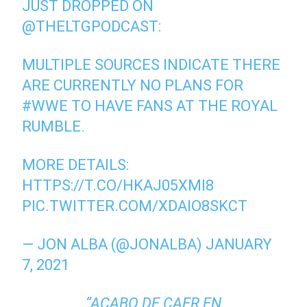
JUST DROPPED ON
@THELTGPODCAST
:
MULTIPLE SOURCES INDICATE THERE
ARE CURRENTLY NO PLANS FOR
#WWE
TO HAVE FANS AT THE ROYAL
RUMBLE.
MORE DETAILS:
HTTPS://T.CO/HKAJ05XMI8
PIC.TWITTER.COM/XDAIO8SKCT
— JON ALBA (@JONALBA)
JANUARY
7, 2021
“ACABO DE CAER EN