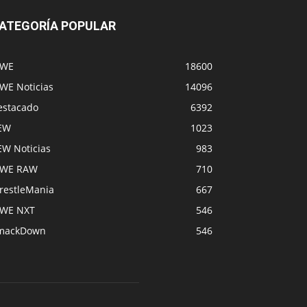
ATEGORÍA POPULAR
WE
18600
WE Noticias
14096
estacado
6392
EW
1023
EW Noticias
983
WE RAW
710
restleMania
667
WE NXT
546
mackDown
546