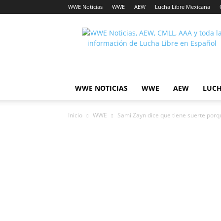
WWE Noticias
WWE
AEW
Lucha Libre Mexicana
Lucha
Noticias
WWE NOTICIAS
WWE
AEW
LUCH
Inicio
WWE
Sami Zayn dice que tiene suerte porqu