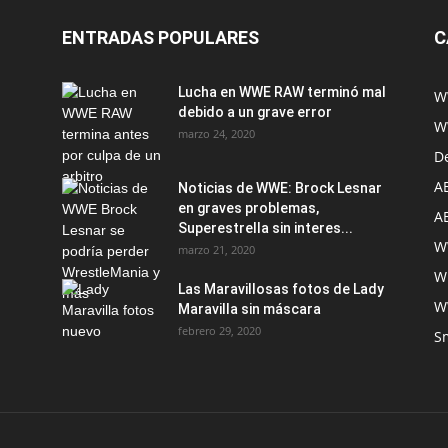
ENTRADAS POPULARES
C
Lucha en WWE RAW terminó mal
W
debido a un grave error
W
marzo 24, 2020
D
A
Noticias de WWE: Brock Lesnar
en graves problemas,
A
Superestrella sin interes...
W
marzo 21, 2020
W
Las Maravillosas fotos de Lady
W
Maravilla sin máscara
febrero 29, 2020
S