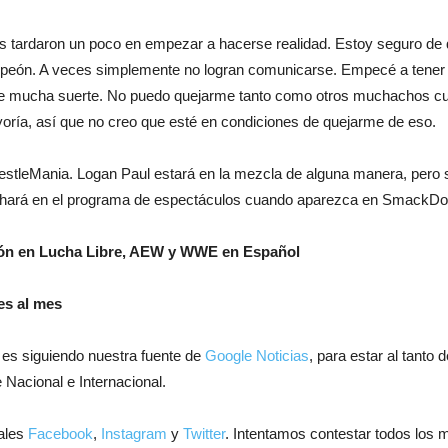
s tardaron un poco en empezar a hacerse realidad. Estoy seguro de q
ampeón. A veces simplemente no logran comunicarse. Empecé a tener 
tuve mucha suerte. No puedo quejarme tanto como otros muchachos cu
ría, así que no creo que esté en condiciones de quejarme de eso.
tleMania. Logan Paul estará en la mezcla de alguna manera, pero su
ul hará en el programa de espectáculos cuando aparezca en SmackD
ión en Lucha Libre, AEW y WWE en Español
es al mes
 es siguiendo nuestra fuente de
Google Noticias
, para estar al tanto
 Nacional e Internacional.
ales
Facebook
,
Instagram
y
Twitter
. Intentamos contestar todos los 