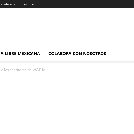
Colabora con nosotros
A LIBRE MEXICANA
COLABORA CON NOSOTROS
e los escritores de WWE lo...