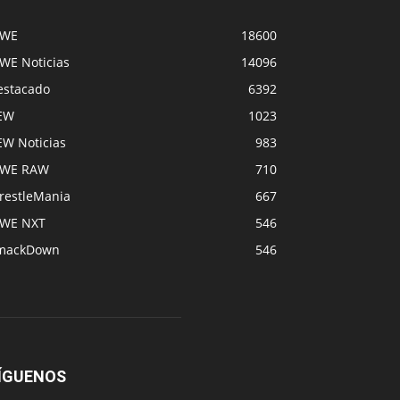
WE
18600
WE Noticias
14096
estacado
6392
EW
1023
EW Noticias
983
WE RAW
710
restleMania
667
WE NXT
546
mackDown
546
ÍGUENOS