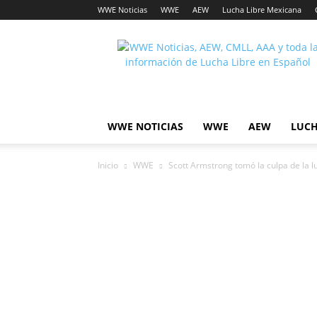
WWE Noticias
WWE
AEW
Lucha Libre Mexicana
Lucha
Noticias
WWE NOTICIAS
WWE
AEW
LUCH
Inicio
WWE
Scott Armstrong tomó la culpa de la l