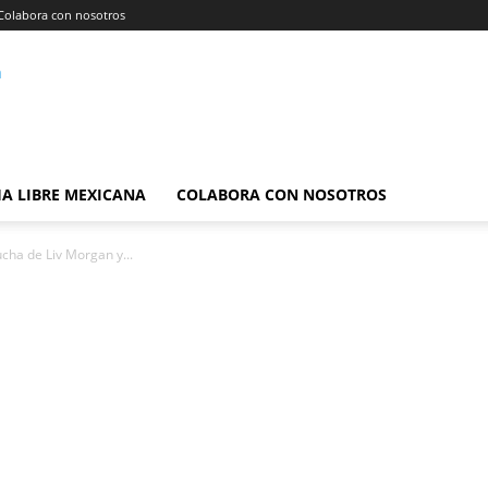
Colabora con nosotros
A LIBRE MEXICANA
COLABORA CON NOSOTROS
ucha de Liv Morgan y...