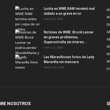
Lucha en WWE RAW terminó mal
W
debido a un grave error
W
marzo 24, 2020
D
A
Noticias de WWE: Brock Lesnar
en graves problemas,
A
Superestrella sin interes...
W
marzo 21, 2020
W
Las Maravillosas fotos de Lady
W
Maravilla sin máscara
febrero 29, 2020
S
BRE NOSOTROS
S