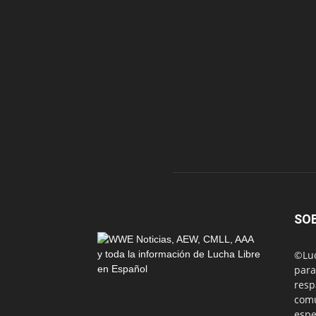
SO
©Luc
para
resp
comu
espe