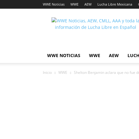
WWE Noticias
WWE
AEW
Lucha Libre Mexicana
Lucha
Noticias
WWE NOTICIAS
WWE
AEW
LUCH
Inicio
WWE
Shelton Benjamin aclara que no fue