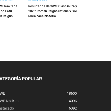
WE Raw 1 de
Resultados de WWE Clash in Italy
cob Fatu
2026: Roman Reigns retiene y Sol
n Reigns
Ruca hace historia
ATEGORÍA POPULAR
WE
18600
WE Noticias
14096
estacado
6392