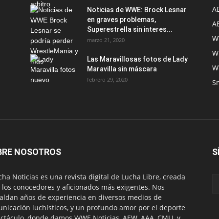
A
Noticias de WWE: Brock Lesnar
en graves problemas,
A
Superestrella sin interes...
W
marzo 21, 2020
W
Las Maravillosas fotos de Lady
W
Maravilla sin máscara
febrero 29, 2020
S
BRE NOSOTROS
S
ha Noticias es una revista digital de Lucha Libre, creada
 los conocedores y aficionados más exigentes. Nos
aldan años de experiencia en diversos medios de
nicación luchísticos, y un profundo amor por el deporte
ctáculo, donde damos WWE Noticias, AEW, AAA, CMLL y