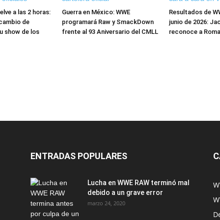
ve a las 2 horas:
Guerra en México: WWE
Resultados de W
cambio de
programará Raw y SmackDown
junio de 2026: Ja
u show de los
frente al 93 Aniversario del CMLL
reconoce a Roma
ENTRADAS POPULARES
C
Lucha en WWE RAW terminó mal
W
debido a un grave error
W
marzo 24, 2020
D