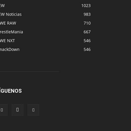
EW
1023
EW Noticias
983
WE RAW
710
restleMania
667
WE NXT
546
mackDown
546
ÍGUENOS