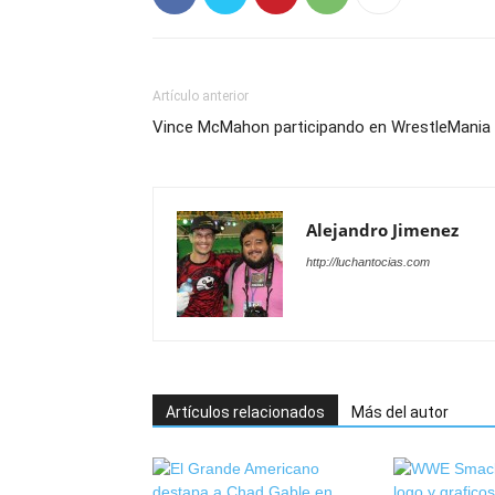
Artículo anterior
Vince McMahon participando en WrestleMania
Alejandro Jimenez
http://luchantocias.com
Artículos relacionados
Más del autor