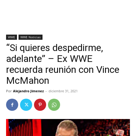
WWE
WWE Noticias
“Si quieres despedirme,
adelante” – Ex WWE
recuerda reunión con Vince
McMahon
Por
Alejandro Jimenez
-
diciembre 31, 2021