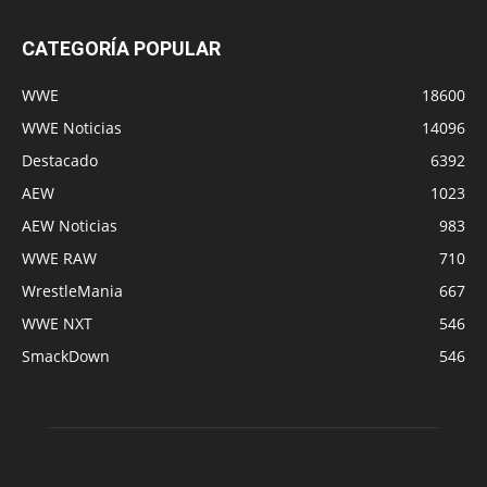
CATEGORÍA POPULAR
WWE
18600
WWE Noticias
14096
Destacado
6392
AEW
1023
AEW Noticias
983
WWE RAW
710
WrestleMania
667
WWE NXT
546
SmackDown
546