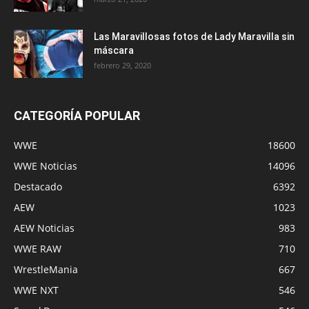
Las Maravillosas fotos de Lady Maravilla sin
máscara
febrero 29, 2020
CATEGORÍA POPULAR
WWE
18600
WWE Noticias
14096
Destacado
6392
AEW
1023
AEW Noticias
983
WWE RAW
710
WrestleMania
667
WWE NXT
546