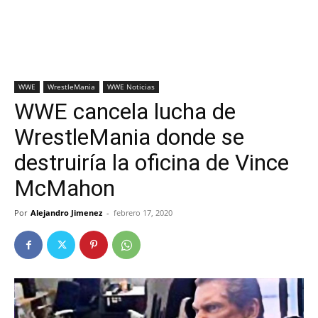
WWE
WrestleMania
WWE Noticias
WWE cancela lucha de
WrestleMania donde se
destruiría la oficina de Vince
McMahon
Por
Alejandro Jimenez
-
febrero 17, 2020