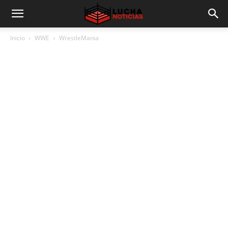
Inicio
WWE
WrestleMania