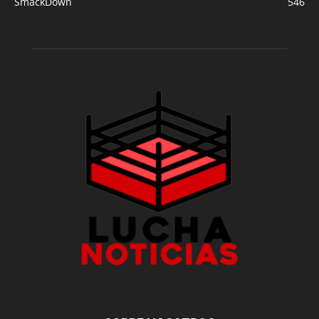
SmackDown
546