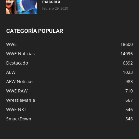
máscara
febrero 29, 2020
CATEGORÍA POPULAR
WWE
18600
WWE Noticias
14096
Destacado
6392
AEW
1023
AEW Noticias
983
WWE RAW
710
WrestleMania
667
WWE NXT
546
SmackDown
546