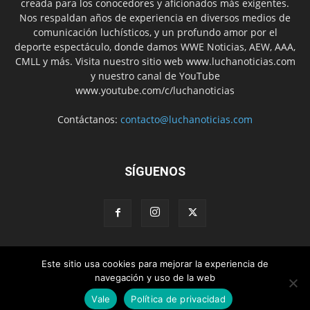
creada para los conocedores y aficionados más exigentes.
Nos respaldan años de experiencia en diversos medios de
comunicación luchísticos, y un profundo amor por el
deporte espectáculo, donde damos WWE Noticias, AEW, AAA,
CMLL y más. Visita nuestro sitio web www.luchanoticias.com
y nuestro canal de YouTube
www.youtube.com/c/luchanoticias
Contáctanos:
contacto@luchanoticias.com
SÍGUENOS
Este sitio usa cookies para mejorar la experiencia de
WWE Noticias
WWE
AEW
Lucha Libre Mexicana
navegación y uso de la web
Colabora con nosotros
Vale
Política de privacidad
© CONTACTO: contacto@luchanoticias.com