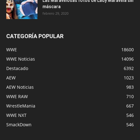
Las Maravillosas fotos de Lady Maravilla sin
máscara
febrero 29, 2020
CATEGORÍA POPULAR
WWE
18600
WWE Noticias
14096
Destacado
6392
AEW
1023
AEW Noticias
983
WWE RAW
710
WrestleMania
667
WWE NXT
546
SmackDown
546