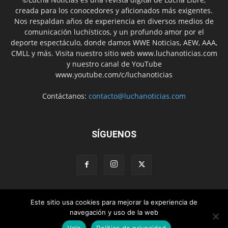
creada para los conocedores y aficionados más exigentes.
Nos respaldan años de experiencia en diversos medios de
comunicación luchísticos, y un profundo amor por el
deporte espectáculo, donde damos WWE Noticias, AEW, AAA,
CMLL y más. Visita nuestro sitio web www.luchanoticias.com
y nuestro canal de YouTube
www.youtube.com/c/luchanoticias
Contáctanos:
contacto@luchanoticias.com
SÍGUENOS
Este sitio usa cookies para mejorar la experiencia de
WWE Noticias
WWE
AEW
Lucha Libre Mexicana
navegación y uso de la web
Colabora con nosotros
Vale
Política de privacidad