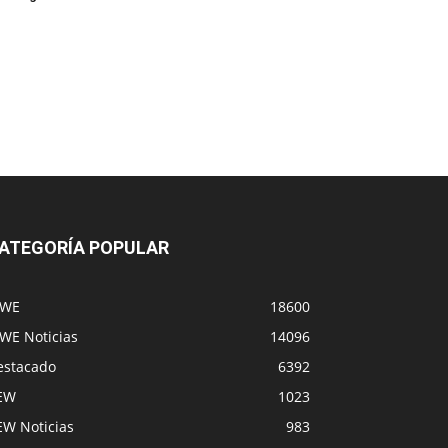
ATEGORÍA POPULAR
WE
18600
WE Noticias
14096
estacado
6392
EW
1023
EW Noticias
983