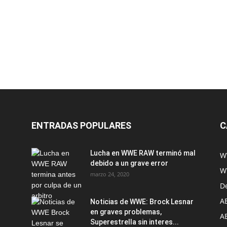
ENTRADAS POPULARES
C
Lucha en WWE RAW terminó mal
W
debido a un grave error
W
marzo 24, 2020
D
A
Noticias de WWE: Brock Lesnar
en graves problemas,
A
Superestrella sin interes...