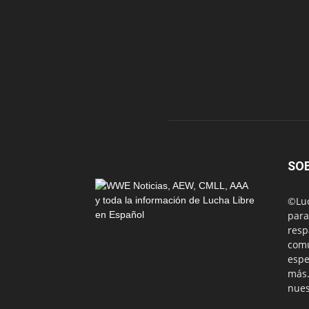
SO
©Luc
para
resp
comu
espe
más.
nues