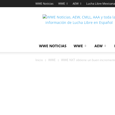
WWE Noticias
WWE
AEW
Lucha Libre Mexicana
Lucha
Noticias
WWE NOTICIAS
WWE
AEW
Inicio
WWE
WWE NXT obtiene un buen incremento