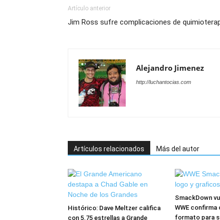
Artículo anterior
Jim Ross sufre complicaciones de quimioterap
Alejandro Jimenez
http://luchantocias.com
Artículos relacionados
Más del autor
SmackDown vuel
WWE confirma 
Histórico: Dave Meltzer califica
formato para s
con 5.75 estrellas a Grande