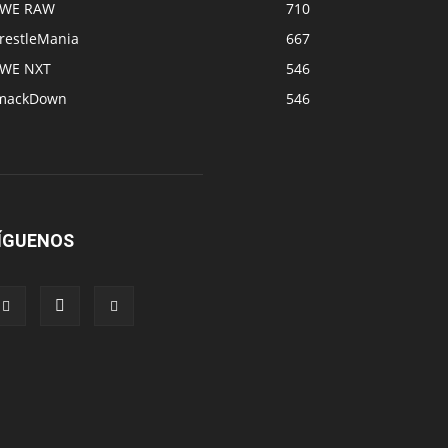
WE RAW
710
restleMania
667
WE NXT
546
mackDown
546
ÍGUENOS