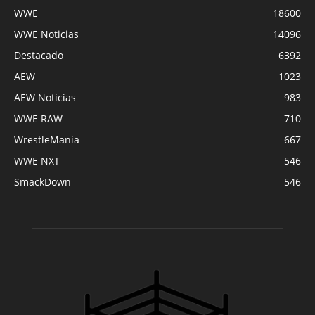
WWE
18600
WWE Noticias
14096
Destacado
6392
AEW
1023
AEW Noticias
983
WWE RAW
710
WrestleMania
667
WWE NXT
546
SmackDown
546