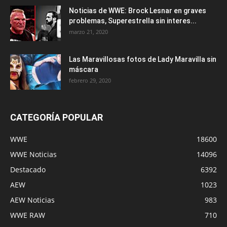
Noticias de WWE: Brock Lesnar en graves
problemas, Superestrella sin interes...
marzo 21, 2020
Las Maravillosas fotos de Lady Maravilla sin
máscara
febrero 29, 2020
CATEGORÍA POPULAR
WWE
18600
WWE Noticias
14096
Destacado
6392
AEW
1023
AEW Noticias
983
WWE RAW
710