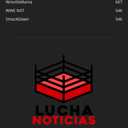
WrestleMania
667
WWE NXT
546
SmackDown
546