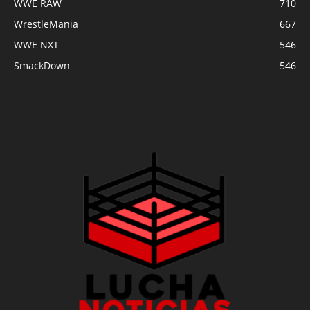
WWE RAW
710
WrestleMania
667
WWE NXT
546
SmackDown
546