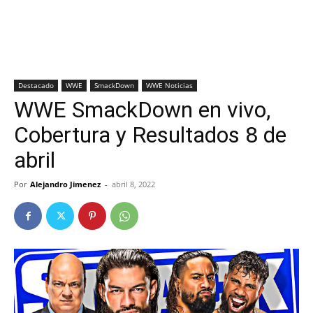
Destacado
WWE
SmackDown
WWE Noticias
WWE SmackDown en vivo,
Cobertura y Resultados 8 de
abril
Por
Alejandro Jimenez
-
abril 8, 2022